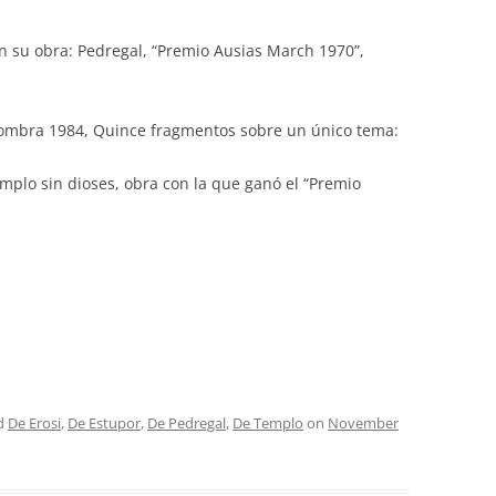
n su obra: Pedregal, “Premio Ausias March 1970”,
 sombra 1984, Quince fragmentos sobre un único tema:
emplo sin dioses, obra con la que ganó el “Premio
d
De Erosi
,
De Estupor
,
De Pedregal
,
De Templo
on
November