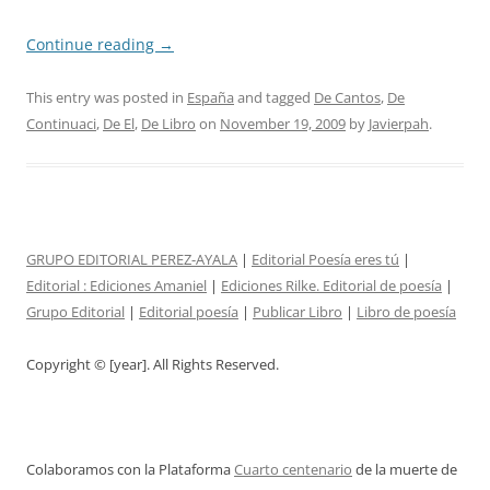
Continue reading
→
This entry was posted in
España
and tagged
De Cantos
,
De
Continuaci
,
De El
,
De Libro
on
November 19, 2009
by
Javierpah
.
GRUPO EDITORIAL PEREZ-AYALA
|
Editorial Poesía eres tú
|
Editorial :
Ediciones Amaniel
|
Ediciones Rilke. Editorial de poesía
|
Grupo Editorial
|
Editorial poesía
|
Publicar Libro
|
Libro de poesía
Copyright © [year]. All Rights Reserved.
Colaboramos con la Plataforma
Cuarto centenario
de la muerte de