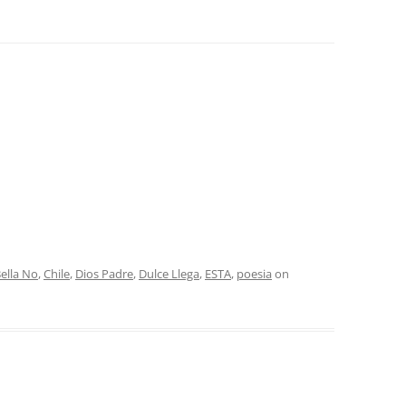
ella No
,
Chile
,
Dios Padre
,
Dulce Llega
,
ESTA
,
poesia
on