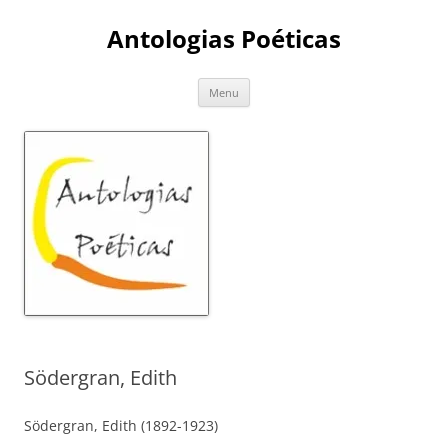
Skip
to
Antologias Poéticas
content
Menu
Södergran, Edith
Södergran, Edith (1892-1923)