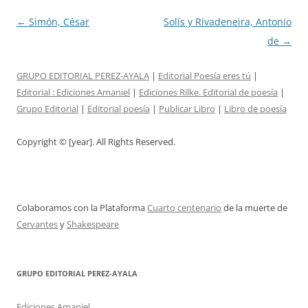
Post
←
Simón, César
Solís y Rivadeneira, Antonio
navigation
de
→
GRUPO EDITORIAL PEREZ-AYALA
|
Editorial Poesía eres tú
|
Editorial :
Ediciones Amaniel
|
Ediciones Rilke. Editorial de poesía
|
Grupo Editorial
|
Editorial poesía
|
Publicar Libro
|
Libro de poesía
Copyright © [year]. All Rights Reserved.
Colaboramos con la Plataforma
Cuarto centenario
de la muerte de
Cervantes
y
Shakespeare
GRUPO EDITORIAL PEREZ-AYALA
Ediciones Amaniel