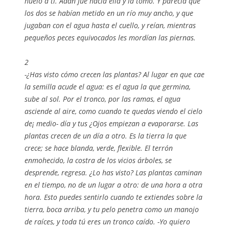
huelo a ti. Adán fue hacia ella y la tomó. Y parecía que
los dos se habían metido en un río muy ancho, y que
jugaban con el agua hasta el cuello, y reían, mientras
pequeños peces equivocados les mordían las piernas.
2
-¿Has visto cómo crecen las plantas? Al lugar en que cae
la semilla acude el agua: es el agua la que germina,
sube al sol. Por el tronco, por las ramas, el agua
asciende al aire, como cuando te quedas viendo el cielo
de¡ medio- día y tus ¿Ojos empiezan a evaporarse. Las
plantas crecen de un día a otro. Es la tierra la que
crece; se hace blanda, verde, flexible. El terrón
enmohecido, la costra de los vicios árboles, se
desprende, regresa. ¿Lo has visto? Las plantas caminan
en el tiempo, no de un lugar a otro: de una hora a otra
hora. Esto puedes sentirlo cuando te extiendes sobre la
tierra, boca arriba, y tu pelo penetra como un manojo
de raíces, y toda tú eres un tronco caído. -Yo quiero