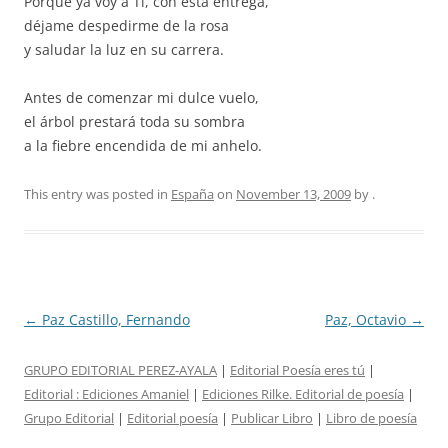
Porque ya voy a Ti, con esta entrega,
déjame despedirme de la rosa
y saludar la luz en su carrera.
Antes de comenzar mi dulce vuelo,
el árbol prestará toda su sombra
a la fiebre encendida de mi anhelo.
This entry was posted in
España
on
November 13, 2009
by
.
Post
←
Paz Castillo, Fernando
Paz, Octavio
→
navigation
GRUPO EDITORIAL PEREZ-AYALA
|
Editorial Poesía eres tú
|
Editorial :
Ediciones Amaniel
|
Ediciones Rilke. Editorial de poesía
|
Grupo Editorial
|
Editorial poesía
|
Publicar Libro
|
Libro de poesía