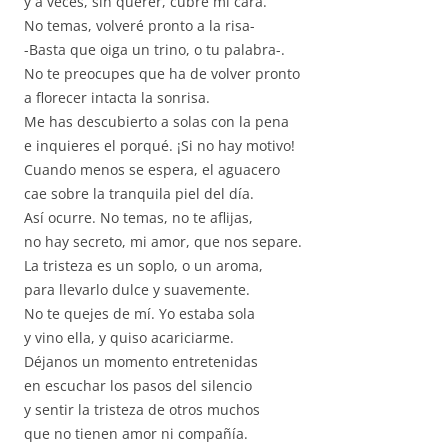
y a veces, sin querer, cubre mi cara.
No temas, volveré pronto a la risa-
-Basta que oiga un trino, o tu palabra-.
No te preocupes que ha de volver pronto
a florecer intacta la sonrisa.
Me has descubierto a solas con la pena
e inquieres el porqué. ¡Si no hay motivo!
Cuando menos se espera, el aguacero
cae sobre la tranquila piel del día.
Así ocurre. No temas, no te aflijas,
no hay secreto, mi amor, que nos separe.
La tristeza es un soplo, o un aroma,
para llevarlo dulce y suavemente.
No te quejes de mí. Yo estaba sola
y vino ella, y quiso acariciarme.
Déjanos un momento entretenidas
en escuchar los pasos del silencio
y sentir la tristeza de otros muchos
que no tienen amor ni compañía.