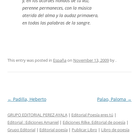
y, en los acordes hondos de tu voz,
perenne permaneces, con la música
aterida del alma y la audaz primavera,
en todas las palabras de la sangre.
This entry was posted in
España
on
November 13, 2009
by
.
Post
←
Padilla, Heberto
Palao, Paloma
→
navigation
GRUPO EDITORIAL PEREZ-AYALA
|
Editorial Poesía eres tú
|
Editorial :
Ediciones Amaniel
|
Ediciones Rilke. Editorial de poesía
|
Grupo Editorial
|
Editorial poesía
|
Publicar Libro
|
Libro de poesía