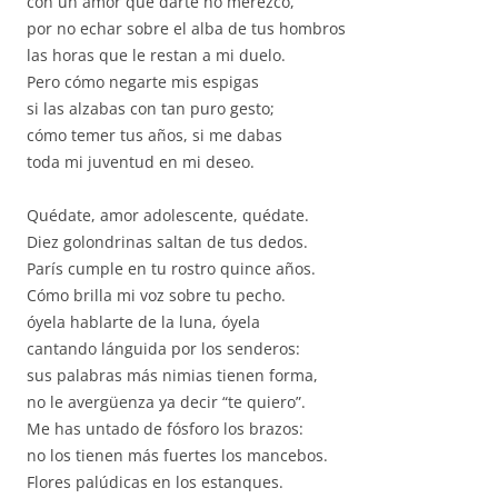
con un amor que darte no merezco,
por no echar sobre el alba de tus hombros
las horas que le restan a mi duelo.
Pero cómo negarte mis espigas
si las alzabas con tan puro gesto;
cómo temer tus años, si me dabas
toda mi juventud en mi deseo.
Quédate, amor adolescente, quédate.
Diez golondrinas saltan de tus dedos.
París cumple en tu rostro quince años.
Cómo brilla mi voz sobre tu pecho.
óyela hablarte de la luna, óyela
cantando lánguida por los senderos:
sus palabras más nimias tienen forma,
no le avergüenza ya decir “te quiero”.
Me has untado de fósforo los brazos:
no los tienen más fuertes los mancebos.
Flores palúdicas en los estanques.