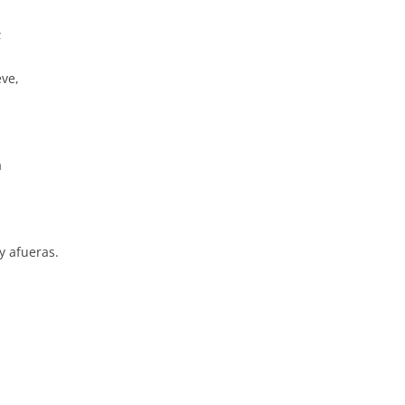
;
eve,
a
y afueras.