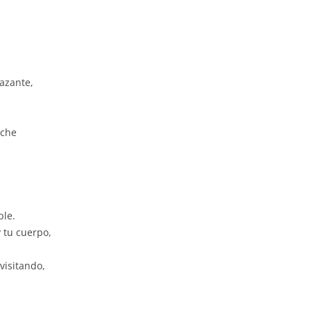
azante,
oche
ble.
 tu cuerpo,
visitando,