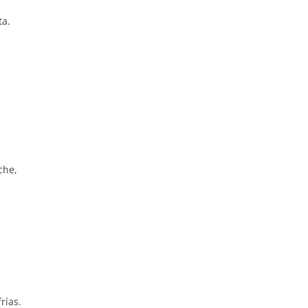
ta.
che,
rías.