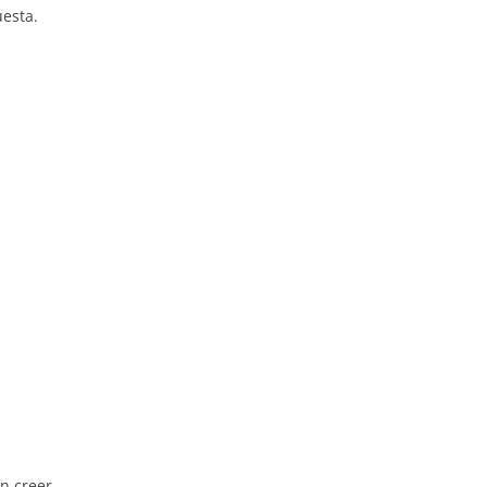
esta.
,
n creer