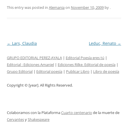
This entry was posted in
Alemania
on
November 10, 2009
by
.
Post
←
Lars, Claudia
Leduc, Renato
→
navigation
GRUPO EDITORIAL PEREZ-AYALA
|
Editorial Poesía eres tú
|
Editorial :
Ediciones Amaniel
|
Ediciones Rilke. Editorial de poesía
|
Grupo Editorial
|
Editorial poesía
|
Publicar Libro
|
Libro de poesía
Copyright © [year]. All Rights Reserved.
Colaboramos con la Plataforma
Cuarto centenario
de la muerte de
Cervantes
y
Shakespeare