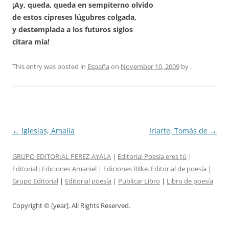
¡Ay, queda, queda en sempiterno olvido
de estos cipreses lúgubres colgada,
y destemplada a los futuros siglos
cítara mía!
This entry was posted in
España
on
November 10, 2009
by
.
Post
←
Iglesias, Amalia
Iriarte, Tomás de
→
navigation
GRUPO EDITORIAL PEREZ-AYALA
|
Editorial Poesía eres tú
|
Editorial :
Ediciones Amaniel
|
Ediciones Rilke. Editorial de poesía
|
Grupo Editorial
|
Editorial poesía
|
Publicar Libro
|
Libro de poesía
Copyright © [year]. All Rights Reserved.