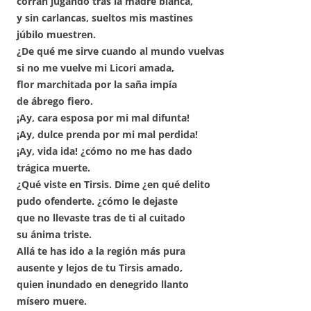
corran jugando tras la madre blanca,
y sin carlancas, sueltos mis mastines
júbilo muestren.
¿De qué me sirve cuando al mundo vuelvas
si no me vuelve mi Licori amada,
flor marchitada por la saña impía
de ábrego fiero.
¡Ay, cara esposa por mi mal difunta!
¡Ay, dulce prenda por mi mal perdida!
¡Ay, vida ida! ¿cómo no me has dado
trágica muerte.
¿Qué viste en Tirsis. Dime ¿en qué delito
pudo ofenderte. ¿cómo le dejaste
que no llevaste tras de ti al cuitado
su ánima triste.
Allá te has ido a la región más pura
ausente y lejos de tu Tirsis amado,
quien inundado en denegrido llanto
mísero muere.