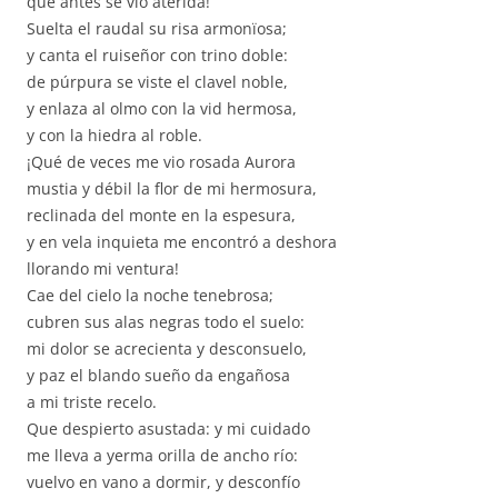
que antes se vio aterida!
Suelta el raudal su risa armonïosa;
y canta el ruiseñor con trino doble:
de púrpura se viste el clavel noble,
y enlaza al olmo con la vid hermosa,
y con la hiedra al roble.
¡Qué de veces me vio rosada Aurora
mustia y débil la flor de mi hermosura,
reclinada del monte en la espesura,
y en vela inquieta me encontró a deshora
llorando mi ventura!
Cae del cielo la noche tenebrosa;
cubren sus alas negras todo el suelo:
mi dolor se acrecienta y desconsuelo,
y paz el blando sueño da engañosa
a mi triste recelo.
Que despierto asustada: y mi cuidado
me lleva a yerma orilla de ancho río:
vuelvo en vano a dormir, y desconfío