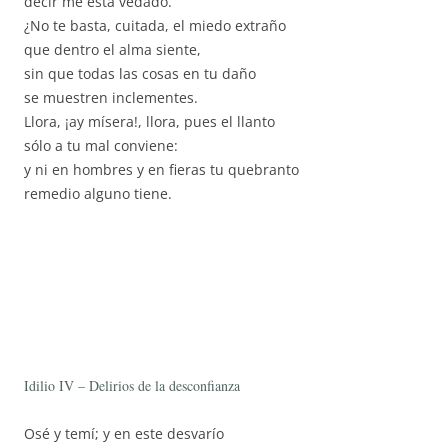
decir me está vedado.
¿No te basta, cuitada, el miedo extraño
que dentro el alma siente,
sin que todas las cosas en tu daño
se muestren inclementes.
Llora, ¡ay mísera!, llora, pues el llanto
sólo a tu mal conviene:
y ni en hombres y en fieras tu quebranto
remedio alguno tiene.
Idilio IV – Delirios de la desconfianza
Osé y temí; y en este desvarío