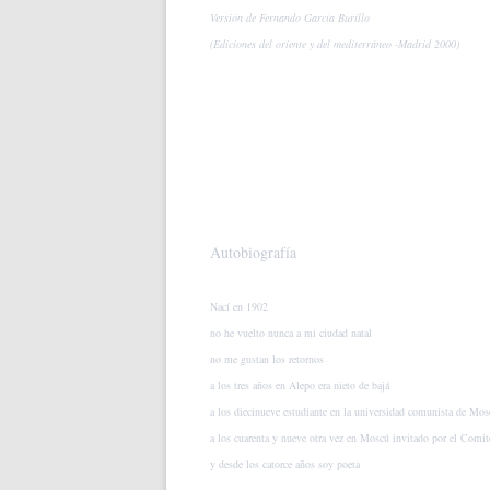
Versión de Fernando García Burillo
(Ediciones del oriente y del mediterráneo -Madrid 2000)
Autobiografía
Nací en 1902
no he vuelto nunca a mi ciudad natal
no me gustan los retornos
a los tres años en Alepo era nieto de bajá
a los diecinueve estudiante en la universidad comunista de Mos
a los cuarenta y nueve otra vez en Moscú invitado por el Comit
y desde los catorce años soy poeta