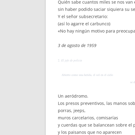
Quién sabe cuantos miles se nos van
sin haber podido saciar siquiera su s
Y el señor subsecretario:
(así lo agarre el carbunco)
«No hay ningún motivo para preocupar
3 de agosto de 1959
2.
El jefe de policía
Abierto como una herida, el sol en el cielo
se desangr
Un aeródromo.
Los presos preventivos, las manos sobr
porras, jeeps,
muros carcelarios, comisarías
y cuerdas que se balancean sobre el 
y los paisanos que no aparecen