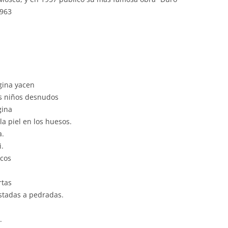
1963
gina yacen
snudos
gina
os huesos.
a.
i.
icos
rtas
astadas a pedradas.
.