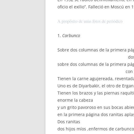
oficio el exilio”. Falleció en Moscú en 
A propósito de unas fotos de periódico
1.
Carbunco
Sobre dos columnas de la primera pá
dos niños de
sobre dos columnas de la primera pá
con la piel en l
Tienen la carne agujereada, reventad
Uno es de Diyarbakïr, el otro de Ergan
Tienen los brazos y las piernas raquít
enorme la cabeza
y un grito pavoroso en sus bocas abie
en la primera página dos ranitas apl
Dos ranitas
dos hijos míos ,enfermos de carbunco