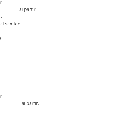
r,
tir.
r,
el sentido.
a.
a.
r,
tir.