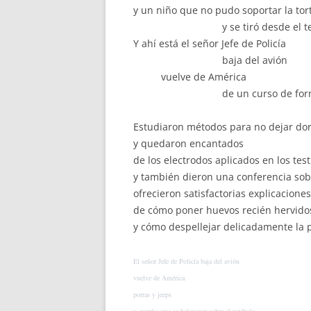
y un niño que no pudo soportar la tor
y se tiró desde el tercer pi
Y ahí está el señor Jefe de Policía
baja del avión
vuelve de América
de un curso de forma
Estudiaron métodos para no dejar do
y quedaron encantados
de los electrodos aplicados en los test
y también dieron una conferencia sob
ofrecieron satisfactorias explicaciones
de cómo poner huevos recién hervido
y cómo despellejar delicadamente la p
El señor Jefe de Policía baja del avión
vuelve de América
porras y jeeps