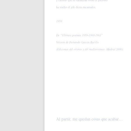
y cuerdas que se balancean sobre el patíbulo
ha vuelto el jefe dicen encantados.
1959
De “Últimos poemas 1959-1960-1961”
Versión de Fernando García Burillo
(Ediciones del oriente y del mediterráneo -Madrid 2000)
Al partir, me quedan cosas que acabar…