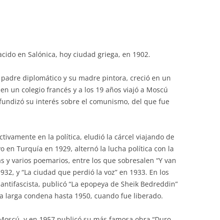
acido en Salónica, hoy ciudad griega, en 1902.
 padre diplomático y su madre pintora, creció en un
 en un colegio francés y a los 19 años viajó a Moscú
ofundizó su interés sobre el comunismo, del que fue
tivamente en la política, eludió la cárcel viajando de
 en Turquía en 1929, alternó la lucha política con la
as y varios poemarios, entre los que sobresalen “Y van
932, y “La ciudad que perdió la voz” en 1933. En los
 antifascista, publicó “La epopeya de Sheik Bedreddin”
a larga condena hasta 1950, cuando fue liberado.
 Moscú, y en 1957 publicó su más famosa obra “Duro