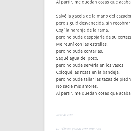
Al partir, me quedan cosas que acaba
al par
Salvé la gacela de la mano del cazado
pero siguió desvanecida, sin recobrar 
Cogí la naranja de la rama,
pero no pude despojarla de su cortez
Me reuní con las estrellas,
pero no pude contarlas.
Saqué agua del pozo,
pero no pude servirla en los vasos.
Coloqué las rosas en la bandeja,
pero no pude tallar las tazas de piedr
No sacié mis amores.
Al partir, me quedan cosas que acaba
al par
Junio de 1959
De “Últimos poemas 1959-1960-1961”