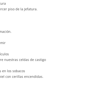
tura
so de la Jefatura.
ción.
rmir
ículos
re nuestras celdas de castigo
s en los sobacos
iel con cerillas encendidas.