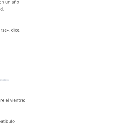
 en un año
ed.
se», dice.
a.
e el vientre:
patíbulo