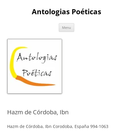
Skip
to
Antologias Poéticas
content
Menu
Hazm de Córdoba, Ibn
Hazm de Córdoba, Ibn Corodoba, España 994-1063