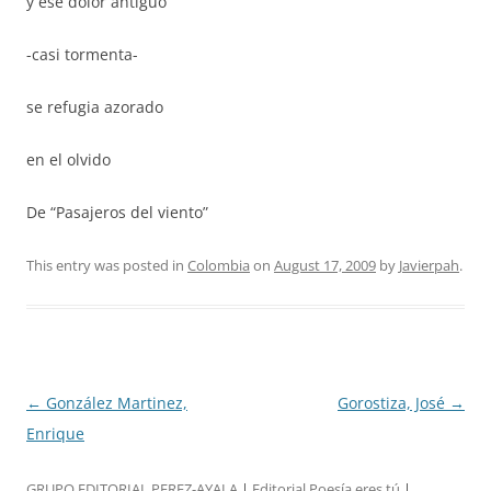
y ese dolor antiguo
-casi tormenta-
se refugia azorado
en el olvido
De “Pasajeros del viento”
This entry was posted in
Colombia
on
August 17, 2009
by
Javierpah
.
Post
←
González Martinez,
Gorostiza, José
→
navigation
Enrique
GRUPO EDITORIAL PEREZ-AYALA
|
Editorial Poesía eres tú
|