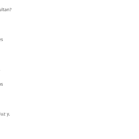
ultan?
es
,
os
uz y,