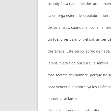
No culpéis a nadie del derrumbamien
La entrega estéril de la palabra, don
de los antros, cuando la noche, la hel
un fuego venusiano, y el sol, un ser d
desfallece. Este sorbo, sorbo de nada
labios, piedra de púrpura, la semilla
más secreta del hombre, porque no s
para vencer al hombre: ya los relámpa
Escuetos, afilados
dicen el vil secreto, la cobardía,