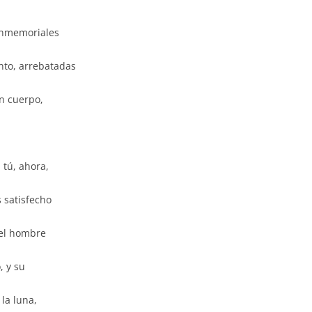
inmemoriales
ento, arrebatadas
un cuerpo,
 tú, ahora,
s satisfecho
 el hombre
, y su
la luna,