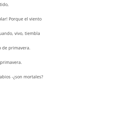
tido,
olar! Porque el viento
cuando, vivo, tiembla
to de primavera.
 primavera.
labios -¿son mortales?