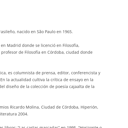
rasileño, nacido en São Paulo en 1965.
en Madrid donde se licenció en Filosofía,
s profesor de Filosofía en Córdoba, ciudad donde
ica, es columnista de prensa, editor, conferencista y
n la actualidad cultiva la crítica de ensayo en la
del diseño de la colección de poesía cajaalta de la
remios Ricardo Molina, Ciudad de Córdoba, Hiperión,
iteratura 2004.
s libros: “Las cartas marcadas” en 1995, “Horizonte o