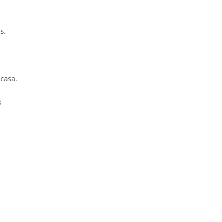
s,
 casa.
8