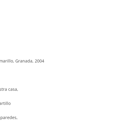
Amarillo, Granada, 2004
stra casa,
rtillo
 paredes,