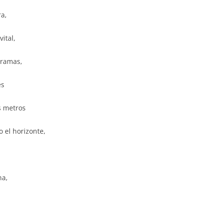
ra,
ital,
 ramas,
es
s metros
 el horizonte,
na,