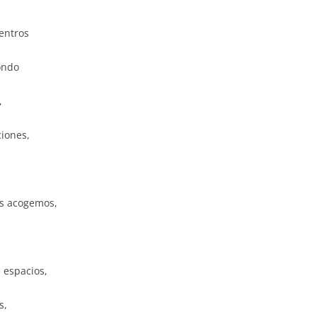
entros
ondo
,
ciones,
os acogemos,
 espacios,
s,