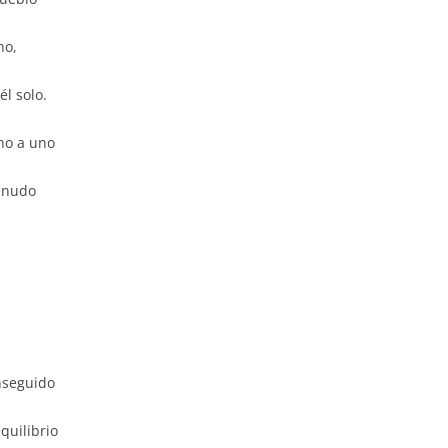
no,
l solo.
no a uno
enudo
nseguido
quilibrio