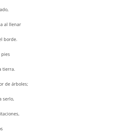
dado,
 al llenar
el borde.
 pies
 tierra.
or de árboles;
 serlo,
taciones,
os