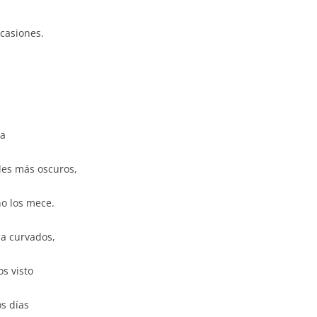
ocasiones.
ha
oles más oscuros,
o los mece.
a curvados,
s visto
os días