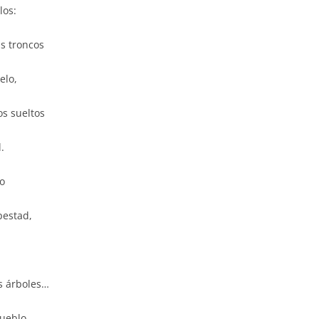
los:
s troncos
elo,
os sueltos
.
o
pestad,
os árboles…
pueblo