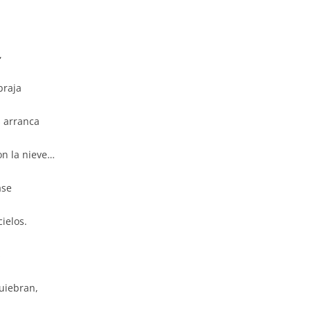
,
braja
s arranca
on la nieve…
ase
cielos.
s
uiebran,