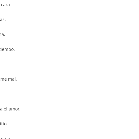
 cara
as,
na,
 tiempo,
ome mal,
a el amor,
itio.
repar,