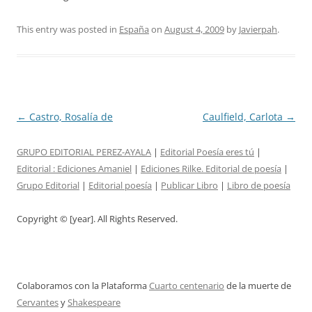
This entry was posted in
España
on
August 4, 2009
by
Javierpah
.
Post
←
Castro, Rosalía de
Caulfield, Carlota
→
navigation
GRUPO EDITORIAL PEREZ-AYALA
|
Editorial Poesía eres tú
|
Editorial :
Ediciones Amaniel
|
Ediciones Rilke. Editorial de poesía
|
Grupo Editorial
|
Editorial poesía
|
Publicar Libro
|
Libro de poesía
Copyright © [year]. All Rights Reserved.
Colaboramos con la Plataforma
Cuarto centenario
de la muerte de
Cervantes
y
Shakespeare