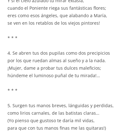
Y si el cielo azulado tu mirar extasía,
cuando el Poniente riega sus fantásticas flores;
eres como esos ángeles, que alabando a María,
se ven en los retablos de los viejos pintores!
* * *
4. Se abren tus dos pupilas como dos precipicios
por los que ruedan almas al sueño y a la nada.
¡Mujer, dame a probar tus dulces maleficios;
húndeme el luminoso puñal de tu mirada!…
* * *
5. Surgen tus manos breves, lánguidas y perdidas,
como lirios carnales, de las batistas claras…
(Yo pienso que gustoso te daría mil vidas,
para que con tus manos finas me las quitaras!)