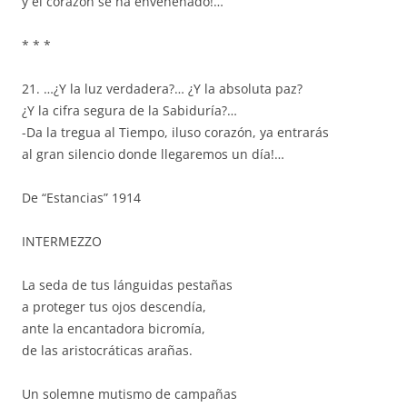
y el corazón se ha envenenado!…
* * *
21. …¿Y la luz verdadera?… ¿Y la absoluta paz?
¿Y la cifra segura de la Sabiduría?…
-Da la tregua al Tiempo, iluso corazón, ya entrarás
al gran silencio donde llegaremos un día!…
De “Estancias” 1914
INTERMEZZO
La seda de tus lánguidas pestañas
a proteger tus ojos descendía,
ante la encantadora bicromía,
de las aristocráticas arañas.
Un solemne mutismo de campañas