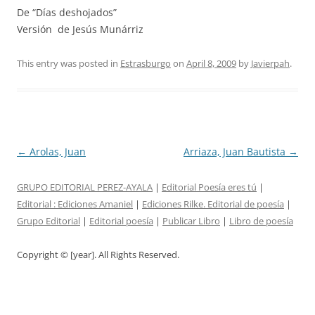
De “Días deshojados”
Versión de Jesús Munárriz
This entry was posted in
Estrasburgo
on
April 8, 2009
by
Javierpah
.
Post
←
Arolas, Juan
Arriaza, Juan Bautista
→
navigation
GRUPO EDITORIAL PEREZ-AYALA
|
Editorial Poesía eres tú
|
Editorial :
Ediciones Amaniel
|
Ediciones Rilke. Editorial de poesía
|
Grupo Editorial
|
Editorial poesía
|
Publicar Libro
|
Libro de poesía
Copyright © [year]. All Rights Reserved.