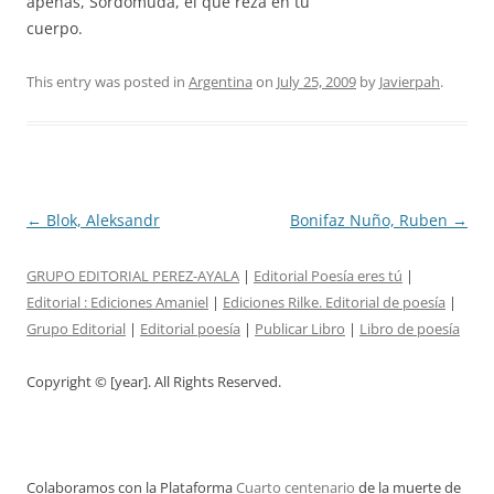
apenas, Sordomuda, el que reza en tu
cuerpo.
This entry was posted in
Argentina
on
July 25, 2009
by
Javierpah
.
Post
←
Blok, Aleksandr
Bonifaz Nuño, Ruben
→
navigation
GRUPO EDITORIAL PEREZ-AYALA
|
Editorial Poesía eres tú
|
Editorial :
Ediciones Amaniel
|
Ediciones Rilke. Editorial de poesía
|
Grupo Editorial
|
Editorial poesía
|
Publicar Libro
|
Libro de poesía
Copyright © [year]. All Rights Reserved.
Colaboramos con la Plataforma
Cuarto centenario
de la muerte de